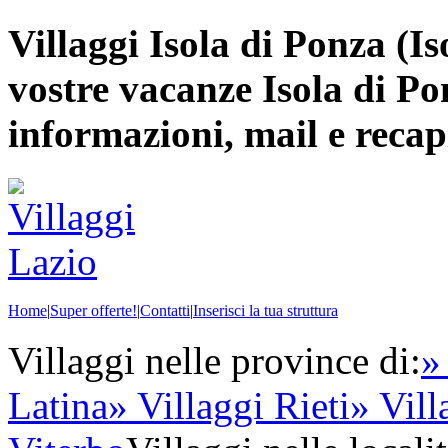
Villaggi Isola di Ponza (Is
vostre vacanze Isola di Po
informazioni, mail e recapi
Home
|
Super offerte!
|
Contatti
|
Inserisci la tua struttura
Villaggi nelle province di:
»
Latina
» Villaggi Rieti
» Vil