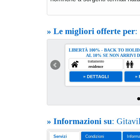
» Le migliori offerte per
:
LIBERTÀ 100% - BACK TO HOLI
l 30 Set
AL 10% SE NON ARRIVI D
 set
trattamento
5
%
residence
etto
» DETTAGLI
»
» Informazioni su
: Gitav
Servizi
Condizioni
Informa