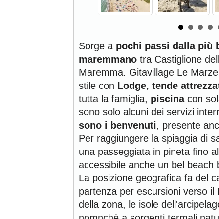
Sorge a
pochi passi dalla più b
maremmano
tra Castiglione del
Maremma. Gitavillage Le Marze
stile
con
Lodge, tende attrezza
tutta la famiglia,
piscina
con sol
sono solo alcuni dei servizi inter
sono i benvenuti
, presente anc
Per raggiungere la spiaggia di s
una passeggiata in pineta fino a
accessibile anche un bel beach
La posizione geografica fa del 
partenza per escursioni verso il P
della zona, le isole dell'arcipela
nomnchè a sorgenti termali natu