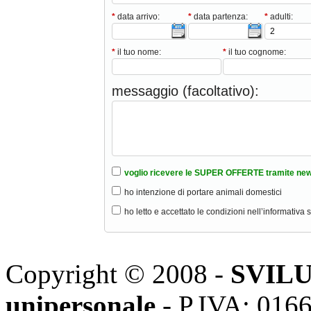
*
data arrivo:
*
data partenza:
*
adulti:
*
il tuo nome:
*
il tuo cognome:
messaggio (facoltativo):
voglio ricevere le SUPER OFFERTE tramite new
ho intenzione di portare animali domestici
ho letto e accettato le condizioni nell’informativa 
Copyright © 2008 -
SVILU
unipersonale
- P.IVA: 016