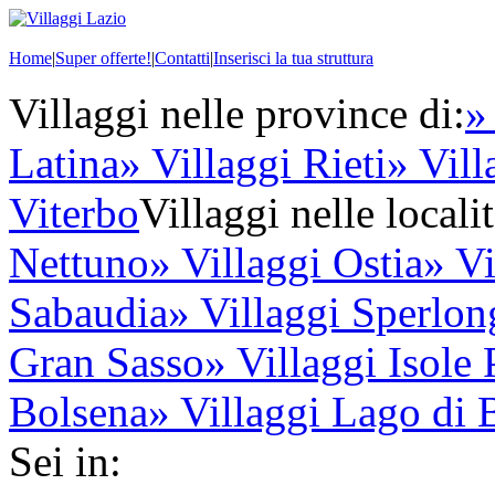
Home
|
Super offerte!
|
Contatti
|
Inserisci la tua struttura
Villaggi nelle province di:
»
Latina
» Villaggi Rieti
» Vil
Viterbo
Villaggi nelle localit
Nettuno
» Villaggi Ostia
» V
Sabaudia
» Villaggi Sperlon
Gran Sasso
» Villaggi Isole
Bolsena
» Villaggi Lago di 
Sei in: