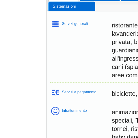
Sistemazioni
Servizi generali
ristorant
lavanderi
privata, b
guardiani
all'ingre
cani (spia
aree com
Servizi a pagamento
biciclett
Intrattenimento
animazione
speciali, 
tornei, r
baby danc